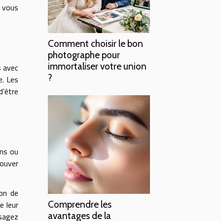
e vous
Comment choisir le bon
photographe pour
immortaliser votre union
s avec
?
e. Les
d’être
ons ou
rouver
ion de
Comprendre les
e leur
avantages de la
isagez