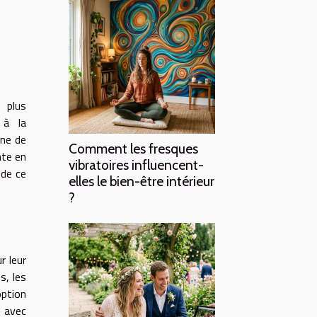
 plus
 à la
gne de
Comment les fresques
nte en
vibratoires influencent-
 de ce
elles le bien-être intérieur
?
r leur
s, les
option
, avec