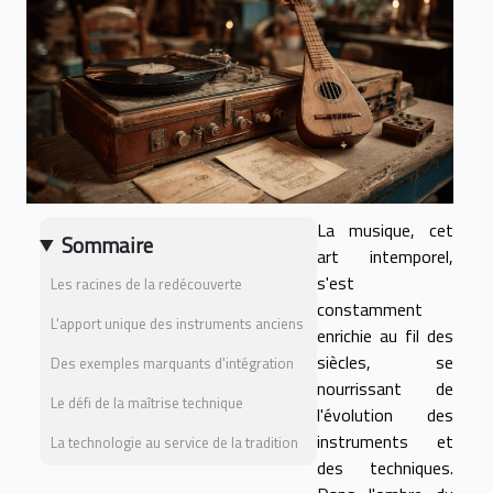
La musique, cet
Sommaire
art intemporel,
s'est
Les racines de la redécouverte
constamment
L'apport unique des instruments anciens
enrichie au fil des
siècles, se
Des exemples marquants d'intégration
nourrissant de
Le défi de la maîtrise technique
l'évolution des
instruments et
La technologie au service de la tradition
des techniques.